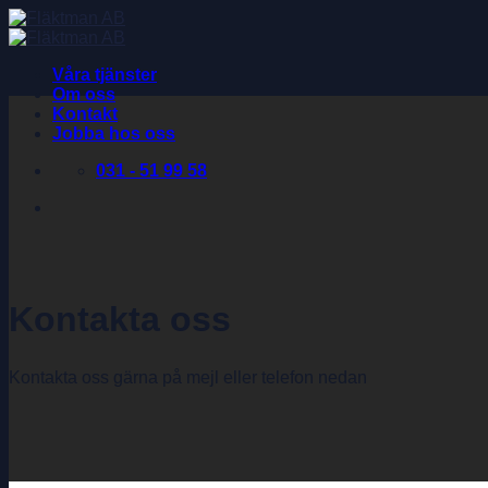
Skip
to
content
Våra tjänster
Om oss
Kontakt
Jobba hos oss
031 - 51 99 58
Kontakta oss
Kontakta oss gärna på mejl eller telefon nedan