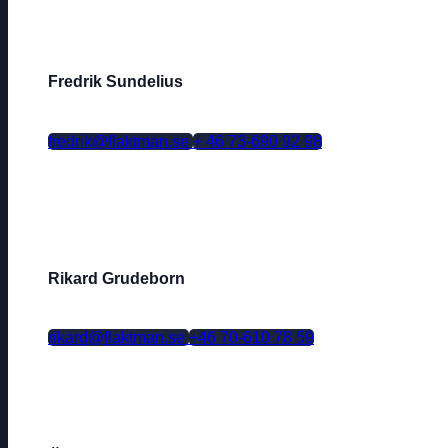
Fredrik Sundelius
fredrik@flaktman.se
+ 46 73-690 92 98
Rikard Grudeborn
rikard@flaktman.se
+46 70-610 78 59