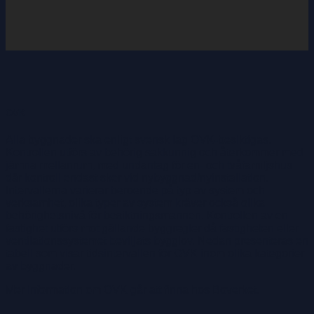
OVK
Alla byggnader ska enligt svensk lag OVK-besiktigas.
Kontrollen utförs av behörig sakkunnig och återkommer med
jämna mellanrum, med undantag för en- och tvåfamiljshus
där kontroll endast sker vid nybyggnad/nyinstallation.
Intervallerna varierar beroende på typ av system och
verksamhet, olika typer av system kräver också olika
behörighetsnivå för besiktningsmannen. Kontrollen av en
fastighet utförs mot gällande byggregler då fastigheten eller
ventilationssystemet beviljats bygglov. Nedan presenteras en
tabell som visar tidsintervallen för OVK inom olika kategorier
av byggnader.
Mer information om OVK går att finna hos Boverket.