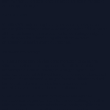
som mynnar ut i en detaljerad åtgärdsplan, och ni får direkt
en prislapp på projektet.
PROJEKTERING
Vi utför VVS-projektering i alla typer av fastigheter, oavsett
om det gäller ombyggnation eller nybyggnation. Vi hjälper er
att hitta rätt lösning för ert specifika behov. Antingen utgår vi
från vår egen förundersökning eller så projekterar vi
anläggningen utifrån befintligt underlag.
Installation och montage
Vi ställer höga krav på våra egna montörer för att kunna
säkerställa ett resultat i toppklass! När allt är på plats
ombesörjer vi även injustering av anläggningen vilket
säkerställer optimal drift med hänsyn till energieffektivitet och
komfort. För att säkerställa en god framtida driftekonomi och
komfort erbjuder vi alltid våra kunder service- och
underhållsavtal i samband med installationen.
Vi erbjuder installation och montage av alla typer av
ventilationsanläggningar. Vår oberoende ställning gör att vi
alltid kan garantera kostnadseffektiva lösningar gällande
installation och drift. Installation och montage sker utifrån