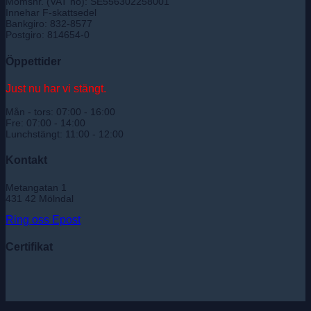
Momsnr. (VAT no): SE556302258001
Innehar F-skattsedel
Bankgiro: 832-8577
Postgiro: 814654-0
Öppettider
Just nu har vi stängt.
Mån - tors: 07:00 - 16:00
Fre: 07:00 - 14:00
Lunchstängt: 11:00 - 12:00
Kontakt
Metangatan 1
431 42 Mölndal
Ring oss
Epost
Certifikat