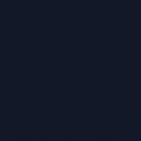
Flerbostadshus, kontorsbyggnader samt personalutrymmen
och kontor i industribyggnader och liknande. S-, F-, FX-
ventilation.
6 år
En- och tvåbostadshus med FX-, FT- och FTX-ventilation.
Injustering ventilation
Ett väl injusterat ventilationssystem är viktigt både ur energi-
och komfort-synpunkt men även för att minimera risken för
fukt- och radonproblem samt oljud. I ett väl injusterat
ventilationssystem minimerar man risken för att mer värme än
nödvändigt lämnar byggnaden i form av ventilationsförluster
och man har samtidigt rätt förutsättningar för ett bra
inomhusklimat. Vi är certifierade för injustering av luft och