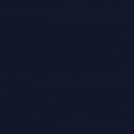
projektörens underlag.
service med det lilla extra
Vi hjälper er att hålla koll på när det är dags att utföra nästa
OVK, när det är dags för filterbyten och när kanaler och
aggregat behöver rengöras etc. Vi meddelar er i god tid
innan och på så sätt slipper ni obehagliga överraskningar,
påminnelser och vitesförelägganden från kommunen.
Oavsett om det är vi eller någon annan som har projekterat
och installerat er anläggning så tar vi mer än gärna hand om
den. Vi möjliggör för er som fastighetsägare att spara tid,
pengar och miljöresurser helt enkelt.
energideklaration
Energideklarationen är ett bra verktyg för att se hur man kan
minska energiåtgången i sin byggnad. Deklarationen görs av
en energiexpert tillsammans med byggnadsägaren. Den
visar hur mycket energi som går åt och ger råd om hur
byggnaden kan bli mer energismart. Formuläret ska enbart
fyllas i av energiexperten.
energiutredning