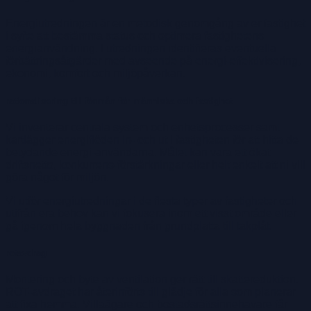
Energiutredningen är en metodisk genomgång av er fastighet
i syfte att bestämma status och optimera fastighetens
energianvändning. I utredningen identifieras eventuella
förbättringsåtgärder med avseende på energi-effektivisering,
ekonomi, komfort och miljöpåverkan.
rationalisering till förmån för människa och fastighet
Vi inventerar centrala system och enhetsprocesser samt
kartlägger energiflöden in- och ut i fastigheten för att hitta de
betydande energi-användarna. Målet kan vara ett ökat
driftsnetto, konkurrens-förstärkningar eller helt enkelt att ni vill
göra något för miljön.
Vi utför energiutredningar i de flesta typer av fastigheter och
utifrån era behov kan vi fokusera inom ett visst område eller
gå igenom hela byggnaden från grundplatta till takplåt.
rotavdrag
Montering och byte av ventilation ger rätt till skattereduktion.
ROT-avdraget har återinförts till glädje för alla som planerar
att fixa hemma. Villaägare och bostadsrättsinnehavare får