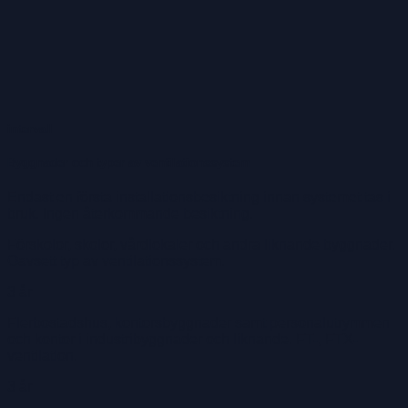
intervall
Byggnader och typer av ventilationssystem
Endast en första installationsbesiktning innan systemet tas i
bruk. Ingen återkommande besiktning.
Förskolor, skolor, vårdlokaler och andra liknande byggnader.
Oavsett typ av ventilationssystem.
3 år
Flerbostadshus, kontorsbyggnader samt personalutrymmen
och kontor i industribyggnader och liknande. FT-, FTX-
ventilation.
3 år