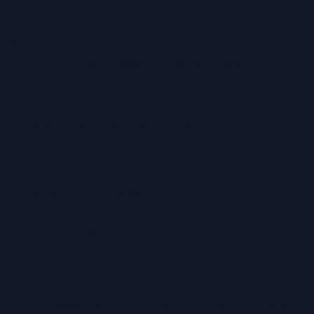
utför alltid våra arbeten i egen regi, med egen personal.
Ett korrekt injusterat system minskar värmeförlusterna och
ökar komforten.
Luftflöden i ventilationssystemet justeras in så att de
motsvarar projekterade värden. Saknas uppgifter om
projekterade värden justeras systemet in enligt gällande
normer för god ventilation.
Reparation av gammal, utökning av befintlig
ventilationssystem.
UTREDNING
Vid nybyggnation, ombyggnation och
hyresgästanpassningar ställs särskilda krav på ventilationen
i fastigheten. En viktig del i installations- och byggprocessen
är att göra en noggrann förundersökning innan man sätter sig
vid ritbordet.
En utredning av ventilationen kan också baseras på att ni vill
ha förslag på vilka åtgärder som kan göras för att skapa
bättre ventilation, bättre komfort och en energisnålare drift av
ventilationssystemet. Vi genomför då en noggrann felsökning