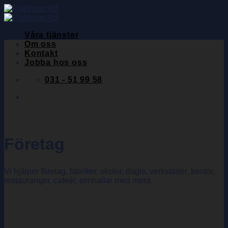
Skip
to
content
Våra tjänster
Om oss
Kontakt
Jobba hos oss
031 - 51 99 58
Företag
Vi hjälper företag, fabriker, skolor, dagis, verkstäder, kontor,
restauranger, cafeér, simhallar med mera.