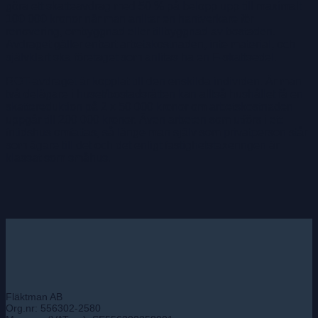
göra ett skatteavdrag med 50 % på belopp upp till maximalt
100 000 kronor när man anlitar en hantverkare för
renovering, ombyggnad eller tillbyggnad av bostaden.
Avdraget gäller enbart arbetskostnaden, inte material, och
självklart ska företaget som anlitas ha en F-skattsedel.
ROT-avdraget är kopplat till den enskilda individen. Är man
två delägare i huset/bostadsrätten kan alltså hushållet få en
skattereduktion på 2 x 50 000 kronor om arbetskostnaden
uppgår till 200 000 kronor. Även arbeten som utförs i ett
fritidshus omfattas, så länge man själv som privatperson står
som ägare till det och det enligt fastighetstaxeringen är
klassat som småhus.
Fläktman AB
Org.nr: 556302-2580